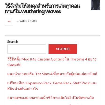
วิธีจัดทีมให้สมดุลสำหรับการเล่นทุกคอน
เทนต์ใน Wuthering Waves
in
GAME ONLINE
Search
SEARCH
วิธีติดตั้ง Mod และ Custom Content ใน The Sims 4 อย่าง
ปลอดภัย
แนะนำภาคเสริม The Sims 4 ที่เหมาะกับผู้เล่นแต่ละสไตล์
เปรียบเทียบ Expansion Pack, Game Pack, Stuff Pack และ
Kits ต่างกันอย่างไร
อนาคตของมวยสากลเม็กซิโกจะเติบโตไปในทิศทางใด