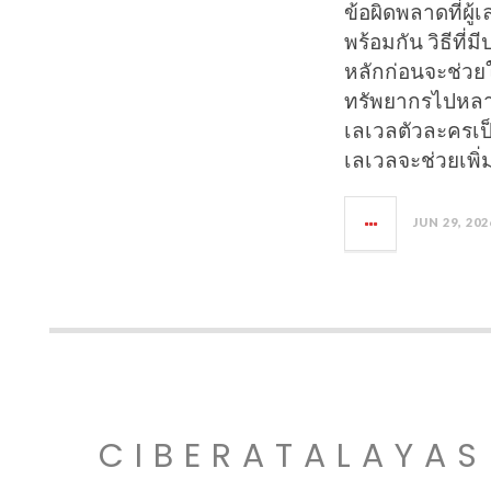
ข้อผิดพลาดที่ผู
พร้อมกัน วิธีที่
หลักก่อนจะช่วย
ทรัพยากรไปหลาย
เลเวลตัวละครเป็
เลเวลจะช่วยเพิ่
JUN 29, 202
CIBERATALAYAS