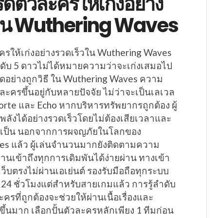
กรดตัวละครให้เก่งอย่าง
วใน Wuthering Waves
ะครให้เก่งอย่างรวดเร็วใน Wuthering Waves
ดับ 5 ดาวไม่ได้หมายความว่าจะเก่งเสมอไป
รดอย่างถูกวิธี ใน Wuthering Waves ความ
ละครขึ้นอยู่กับหลายปัจจัย ไม่ว่าจะเป็นเลเวล
orte และ Echo หากบริหารทรัพยากรถูกต้อง ผู้
พลังได้อย่างรวดเร็วโดยไม่ต้องเสียเวลาและ
ำเป็น นอกจากการผจญภัยในโลกของ
s แล้ว ผู้เล่นจำนวนมากยังติดตามความ
่านเข้าถึงทุกการเดิมพันได้ง่ายผ่าน ทางเข้า
ว็บตรงไม่ผ่านเอเย่นต์ รองรับมือถือทุกระบบ
 24 ชั่วโมงแต่สำหรับสายเกมแล้ว การรู้ลำดับ
รที่ถูกต้องจะช่วยให้ผ่านเนื้อเรื่องและ
ขึ้นมาก เลือกปั้นตัวละครหลักเพียง 1 ทีมก่อน