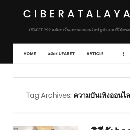
CIBERATALAY
UFABET 999 สมัคร เว็บแทงบอลออนไลน์ ยูฟ่าเบท ที่ได้มาต
HOME
สมัคร UFABET
ARTICLE
Tag Archives:
ความบันเทิงออนไล