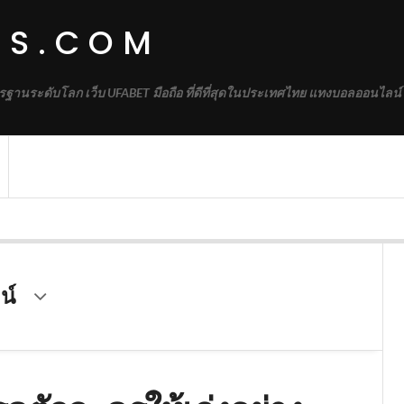
AS.COM
รฐานระดับโลก เว็บ UFABET มือถือ ที่ดีที่สุดในประเทศไทย แทงบอลออนไลน์
น์