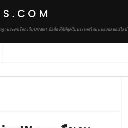
AS.COM
รฐานระดับโลก เว็บ UFABET มือถือ ที่ดีที่สุดในประเทศไทย แทงบอลออนไลน์