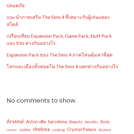
ปลอดภัย
แนะนำภาคเสริม The Sims 4 ที่เหมาะกับผู้เล่นแต่ละ
สไตล์
เปรียบเทียบ Expansion Pack, Game Pack, Stuff Pack
และ Kits ต่างกันอย่างไร
Expansion Pack ของ The Sims 4 ภาคไหนคุ้มค่าที่สุด
โลกและเมืองทั้งหมดใน The Sims 4 แตกต่างกันอย่างไร
No comments to show.
Arsenal
Aston villa
barcelona
Beauty
Body
benefits
chelsea
Crystal Palace
casino
cooking
disease
cancer