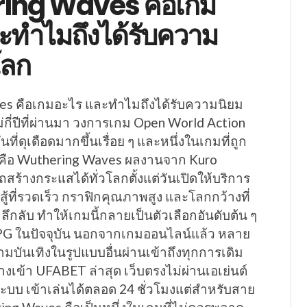
ing Waves คือเกม
ะทำไมถึงได้รับความ
โลก
es คือเกมอะไร และทำไมถึงได้รับความนิยม
ม่กี่ปีที่ผ่านมา วงการเกม Open World Action
ที่ดุเดือดมากขึ้นเรื่อย ๆ และหนึ่งในเกมที่ถูก
ดก็คือ Wuthering Waves ผลงานจาก Kuro
สร้างกระแสได้ทั่วโลกตั้งแต่วันเปิดให้บริการ
ู้ที่รวดเร็ว กราฟิกคุณภาพสูง และโลกกว้างที่
ึกลับ ทำให้เกมนี้กลายเป็นตัวเลือกอันดับต้น ๆ
RPG ในปัจจุบัน นอกจากเกมออนไลน์แล้ว หลาย
บันเทิงในรูปแบบอื่นผ่านเข้าถึงทุกการเดิม
ทางเข้า UFABET ล่าสุด เว็บตรงไม่ผ่านเอเย่นต์
ระบบ เข้าเล่นได้ตลอด 24 ชั่วโมงแต่สำหรับสาย