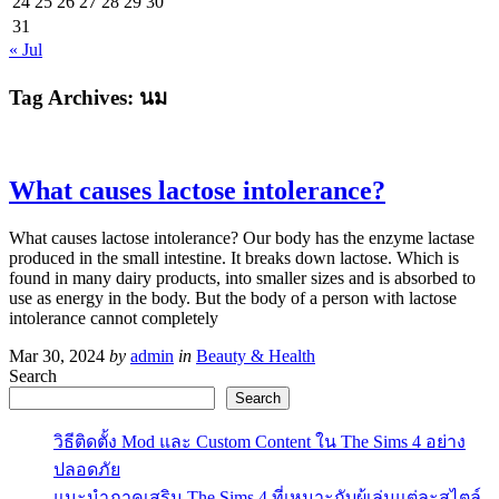
24
25
26
27
28
29
30
31
« Jul
Tag Archives:
นม
What causes lactose intolerance?
What causes lactose intolerance? Our body has the enzyme lactase
produced in the small intestine. It breaks down lactose. Which is
found in many dairy products, into smaller sizes and is absorbed to
use as energy in the body. But the body of a person with lactose
intolerance cannot completely
Mar 30, 2024
by
admin
in
Beauty & Health
Search
Search
วิธีติดตั้ง Mod และ Custom Content ใน The Sims 4 อย่าง
ปลอดภัย
แนะนำภาคเสริม The Sims 4 ที่เหมาะกับผู้เล่นแต่ละสไตล์