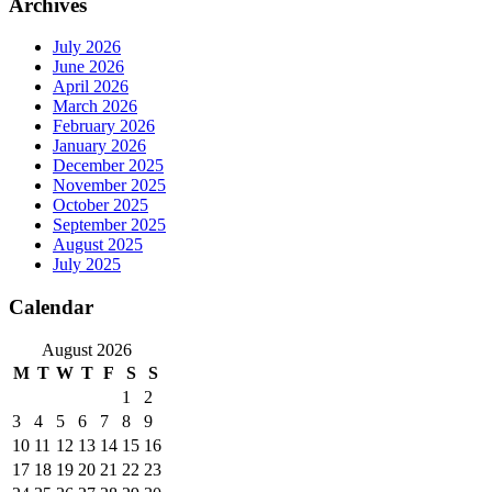
Archives
July 2026
June 2026
April 2026
March 2026
February 2026
January 2026
December 2025
November 2025
October 2025
September 2025
August 2025
July 2025
Calendar
August 2026
M
T
W
T
F
S
S
1
2
3
4
5
6
7
8
9
10
11
12
13
14
15
16
17
18
19
20
21
22
23