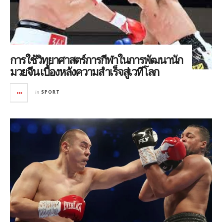
การใช้วิทยาศาสตร์การกีฬาในการพัฒนานัก
มวยจีน เบื้องหลังความสำเร็จสู่เวทีโลก
in
SPORT