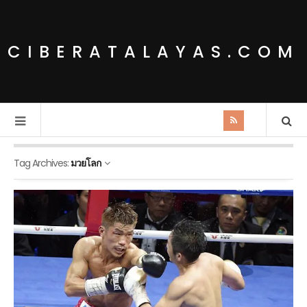
CIBERATALAYAS.COM
Tag Archives:
มวยโลก