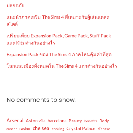
ปลอดภัย
แนะนำภาคเสริม The Sims 4 ที่เหมาะกับผู้เล่นแต่ละ
สไตล์
เปรียบเทียบ Expansion Pack, Game Pack, Stuff Pack
และ Kits ต่างกันอย่างไร
Expansion Pack ของ The Sims 4 ภาคไหนคุ้มค่าที่สุด
โลกและเมืองทั้งหมดใน The Sims 4 แตกต่างกันอย่างไร
No comments to show.
Arsenal
Aston villa
barcelona
Beauty
Body
benefits
chelsea
Crystal Palace
casino
cooking
disease
cancer