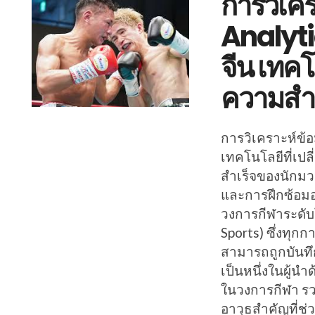
การวิเค
Analyti
จีน เทคโน
ความสำเ
การวิเคราะห์ข้
เทคโนโลยีที่เป
สำเร็จของนักมว
และการฝึกซ้อมอย
วงการกีฬาระดับโ
Sports) ซึ่งทุก
สามารถถูกบันทึ
เป็นหนึ่งในผู้น
ในวงการกีฬา รว
อาวุธสำคัญที่ช