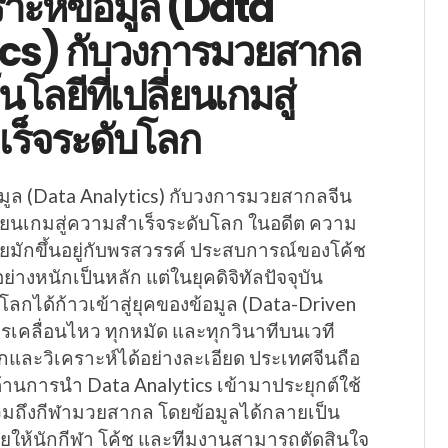
ราะห์ข้อมูล (Data
cs) กับวงการมวยสากล
โลยีที่เปลี่ยนเกมสู่
ร็จระดับโลก
อมูล (Data Analytics) กับวงการมวยสากลจีน
ลี่ยนเกมสู่ความสำเร็จระดับโลก ในอดีต ความ
ยมักขึ้นอยู่กับพรสวรรค์ ประสบการณ์ของโค้ช
่างหนักเป็นหลัก แต่ในยุคดิจิทัลปัจจุบัน
ลกได้ก้าวเข้าสู่ยุคของข้อมูล (Data-Driven
การเคลื่อนไหว ทุกหมัด และทุกวินาทีบนเวที
กและวิเคราะห์ได้อย่างละเอียด ประเทศจีนถือ
ำด้านการนำ Data Analytics เข้ามาประยุกต์ใช้
มถึงกีฬามวยสากล โดยข้อมูลได้กลายเป็น
่วยให้นักกีฬา โค้ช และทีมงานสามารถตัดสินใจ