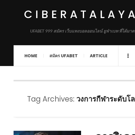
CIBERATALAY
UFABET 999 สมัคร เว็บแทงบอลออนไลน์ ยูฟ่าเบท ที่ได้มาต
HOME
สมัคร UFABET
ARTICLE
Tag Archives:
วงการกีฬาระดับโ