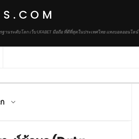
AS.COM
รฐานระดับโลก เว็บ UFABET มือถือ ที่ดีที่สุดในประเทศไทย แทงบอลออนไลน์
ลก