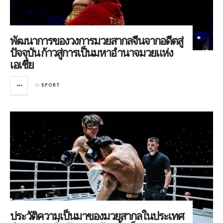
พัฒนาการของวงการมวยสากลจีนจากอดีตสู่
ปัจจุบัน ก้าวสู่การเป็นมหาอำนาจมวยแห่ง
เอเชีย
in
SPORT
ประวัติความเป็นมาของมวยสากลในประเทศ