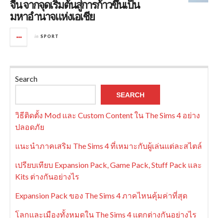
จีน จากจุดเริ่มต้นสู่การก้าวขึ้นเป็น
มหาอำนาจแห่งเอเชีย
in
SPORT
Search
SEARCH
วิธีติดตั้ง Mod และ Custom Content ใน The Sims 4 อย่าง
ปลอดภัย
แนะนำภาคเสริม The Sims 4 ที่เหมาะกับผู้เล่นแต่ละสไตล์
เปรียบเทียบ Expansion Pack, Game Pack, Stuff Pack และ
Kits ต่างกันอย่างไร
Expansion Pack ของ The Sims 4 ภาคไหนคุ้มค่าที่สุด
โลกและเมืองทั้งหมดใน The Sims 4 แตกต่างกันอย่างไร