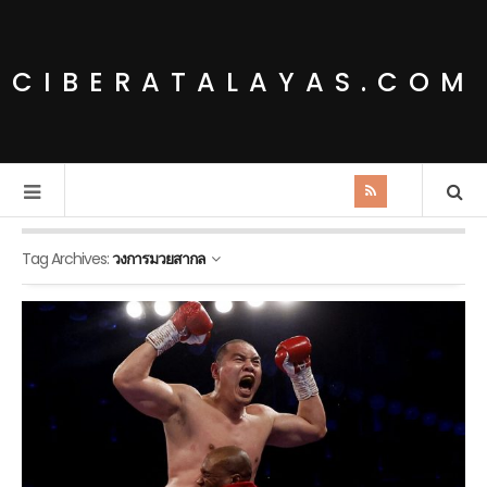
CIBERATALAYAS.COM
Tag Archives:
วงการมวยสากล