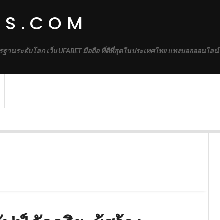
AS.COM
รฐานระดับโลก เว็บ UFABET มือถือ ที่ดีที่สุดในประเทศไทย แทงบอลออนไลน์