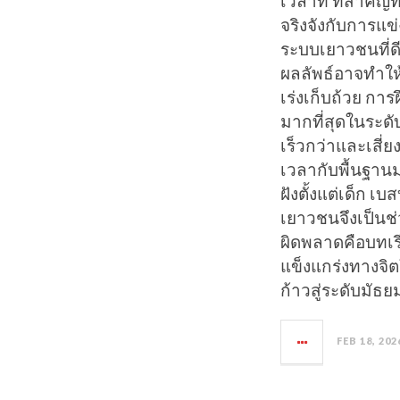
เวลาที่ ที่สำคั
จริงจังกับการแข
ระบบเยาวชนที่ดี
ผลลัพธ์อาจทำใ
เร่งเก็บถ้วย การ
มากที่สุดในระดับน
เร็วกว่าและเสี่ย
เวลากับพื้นฐาน
ฝังตั้งแต่เด็ก เ
เยาวชนจึงเป็นช่
ผิดพลาดคือบทเรี
แข็งแกร่งทางจิต
ก้าวสู่ระดับมัธยมเก
FEB 18, 202