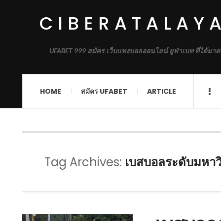
CIBERATALAY
UFABET 999 สมัคร เว็บแทงบอลออนไลน์ ยูฟ่าเบท ที่ได้มาต
HOME
สมัคร UFABET
ARTICLE
Tag Archives:
เบสบอลระดับมหาว