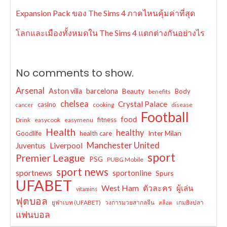
Expansion Pack ของ The Sims 4 ภาคไหนคุ้มค่าที่สุด
โลกและเมืองทั้งหมดใน The Sims 4 แตกต่างกันอย่างไร
No comments to show.
Arsenal
Aston villa
barcelona
Beauty
Body
benefits
chelsea
Crystal Palace
casino
cooking
disease
cancer
Football
food
fitness
Drink
easycook
easymenu
Health
healthy
Inter Milan
Goodlife
health care
Manchester United
Liverpool
Juventus
sport
Premier League
PSG
PUBG Mobile
sport news
sportnews
sportonline
Spurs
UFABET
West Ham
ตัวละคร
ผู้เล่น
vitamins
ฟุตบอล
ยูฟ่าเบท (UFABET)
วงการมวยสากลจีน
เกมยิงปลา
สล็อต
แฟนบอล