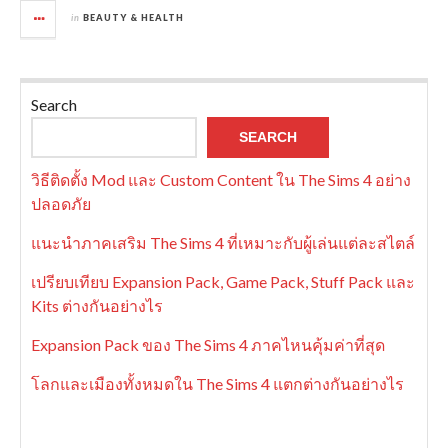
in
BEAUTY & HEALTH
Search
SEARCH
วิธีติดตั้ง Mod และ Custom Content ใน The Sims 4 อย่าง
ปลอดภัย
แนะนำภาคเสริม The Sims 4 ที่เหมาะกับผู้เล่นแต่ละสไตล์
เปรียบเทียบ Expansion Pack, Game Pack, Stuff Pack และ
Kits ต่างกันอย่างไร
Expansion Pack ของ The Sims 4 ภาคไหนคุ้มค่าที่สุด
โลกและเมืองทั้งหมดใน The Sims 4 แตกต่างกันอย่างไร