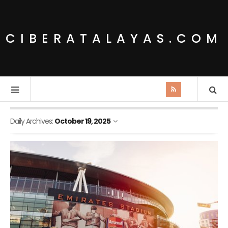
CIBERATALAYAS.COM
Daily Archives:
October 19, 2025