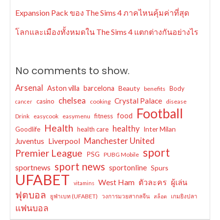
Expansion Pack ของ The Sims 4 ภาคไหนคุ้มค่าที่สุด
โลกและเมืองทั้งหมดใน The Sims 4 แตกต่างกันอย่างไร
No comments to show.
Arsenal
Aston villa
barcelona
Beauty
Body
benefits
chelsea
Crystal Palace
casino
cooking
disease
cancer
Football
food
fitness
Drink
easycook
easymenu
Health
healthy
Inter Milan
Goodlife
health care
Manchester United
Liverpool
Juventus
sport
Premier League
PSG
PUBG Mobile
sport news
sportnews
sportonline
Spurs
UFABET
West Ham
ตัวละคร
ผู้เล่น
vitamins
ฟุตบอล
ยูฟ่าเบท (UFABET)
วงการมวยสากลจีน
เกมยิงปลา
สล็อต
แฟนบอล