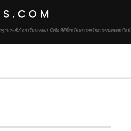
AS.COM
รฐานระดับโลก เว็บ UFABET มือถือ ที่ดีที่สุดในประเทศไทย แทงบอลออนไลน์