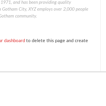
971, and has been providing quality
 in Gotham City, XYZ employs over 2,000 people
e Gotham community.
ur dashboard
to delete this page and create