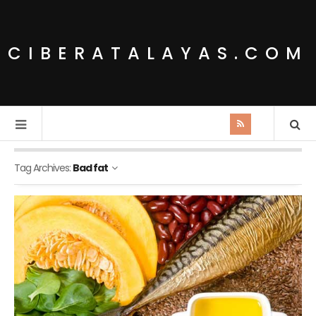
CIBERATALAYAS.COM
Tag Archives:
Bad fat