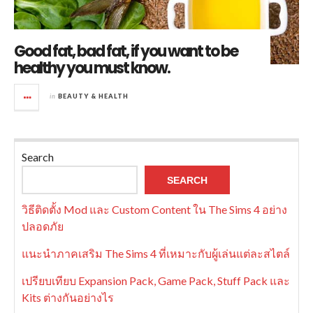
Good fat, bad fat, if you want to be
healthy you must know.
in
BEAUTY & HEALTH
Search
SEARCH
วิธีติดตั้ง Mod และ Custom Content ใน The Sims 4 อย่าง
ปลอดภัย
แนะนำภาคเสริม The Sims 4 ที่เหมาะกับผู้เล่นแต่ละสไตล์
เปรียบเทียบ Expansion Pack, Game Pack, Stuff Pack และ
Kits ต่างกันอย่างไร