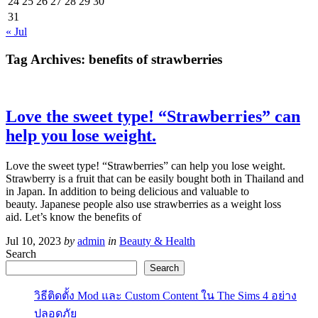
24
25
26
27
28
29
30
31
« Jul
Tag Archives:
benefits of strawberries
Love the sweet type! “Strawberries” can
help you lose weight.
Love the sweet type! “Strawberries” can help you lose weight.
Strawberry is a fruit that can be easily bought both in Thailand and
in Japan. In addition to being delicious and valuable to
beauty. Japanese people also use strawberries as a weight loss
aid. Let’s know the benefits of
Jul 10, 2023
by
admin
in
Beauty & Health
Search
Search
วิธีติดตั้ง Mod และ Custom Content ใน The Sims 4 อย่าง
ปลอดภัย