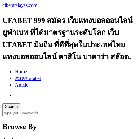
ciberatalayas.com
UFABET 999 สมัคร เว็บแทงบอลออนไลน์
ยูฟ่าเบท ที่ได้มาตรฐานระดับโลก เว็บ
UFABET มือถือ ที่ดีที่สุดในประเทศไทย
แทงบอลออนไลน์ คาสิโน บาคาร่า สล๊อต.
Home
สมัคร ufabet
Article
Browse By