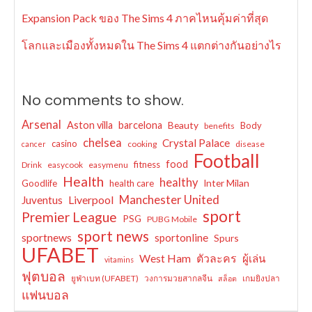
Expansion Pack ของ The Sims 4 ภาคไหนคุ้มค่าที่สุด
โลกและเมืองทั้งหมดใน The Sims 4 แตกต่างกันอย่างไร
No comments to show.
Arsenal
Aston villa
barcelona
Beauty
Body
benefits
chelsea
Crystal Palace
casino
cooking
disease
cancer
Football
food
fitness
Drink
easycook
easymenu
Health
healthy
Inter Milan
Goodlife
health care
Manchester United
Liverpool
Juventus
sport
Premier League
PSG
PUBG Mobile
sport news
sportnews
sportonline
Spurs
UFABET
West Ham
ตัวละคร
ผู้เล่น
vitamins
ฟุตบอล
ยูฟ่าเบท (UFABET)
วงการมวยสากลจีน
เกมยิงปลา
สล็อต
แฟนบอล