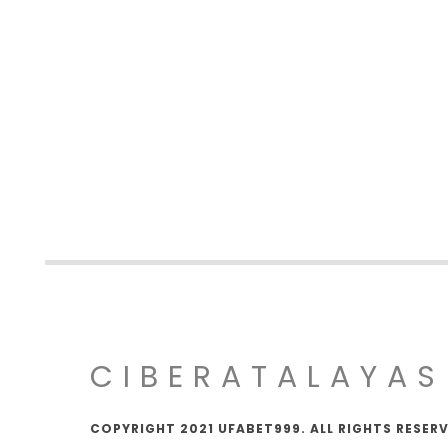
CIBERATALAYAS
COPYRIGHT 2021 UFABET999. ALL RIGHTS RESER