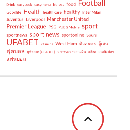
Football
food
fitness
Drink
easycook
easymenu
Health
healthy
Inter Milan
Goodlife
health care
Manchester United
Liverpool
Juventus
sport
Premier League
PSG
PUBG Mobile
sport news
sportnews
sportonline
Spurs
UFABET
West Ham
ตัวละคร
ผู้เล่น
vitamins
ฟุตบอล
ยูฟ่าเบท (UFABET)
วงการมวยสากลจีน
เกมยิงปลา
สล็อต
แฟนบอล