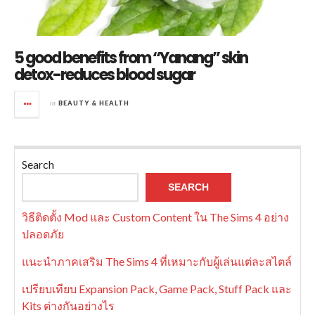
5 good benefits from “Yanang” skin
detox-reduces blood sugar
in
BEAUTY & HEALTH
Search
SEARCH
วิธีติดตั้ง Mod และ Custom Content ใน The Sims 4 อย่าง
ปลอดภัย
แนะนำภาคเสริม The Sims 4 ที่เหมาะกับผู้เล่นแต่ละสไตล์
เปรียบเทียบ Expansion Pack, Game Pack, Stuff Pack และ
Kits ต่างกันอย่างไร