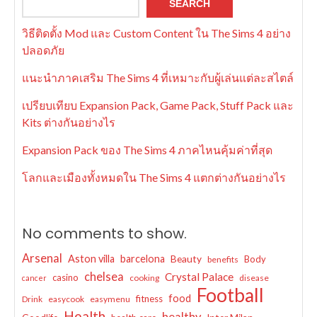
SEARCH
วิธีติดตั้ง Mod และ Custom Content ใน The Sims 4 อย่าง
ปลอดภัย
แนะนำภาคเสริม The Sims 4 ที่เหมาะกับผู้เล่นแต่ละสไตล์
เปรียบเทียบ Expansion Pack, Game Pack, Stuff Pack และ
Kits ต่างกันอย่างไร
Expansion Pack ของ The Sims 4 ภาคไหนคุ้มค่าที่สุด
โลกและเมืองทั้งหมดใน The Sims 4 แตกต่างกันอย่างไร
No comments to show.
Arsenal
Aston villa
barcelona
Beauty
Body
benefits
chelsea
Crystal Palace
casino
cooking
disease
cancer
Football
food
fitness
Drink
easycook
easymenu
Health