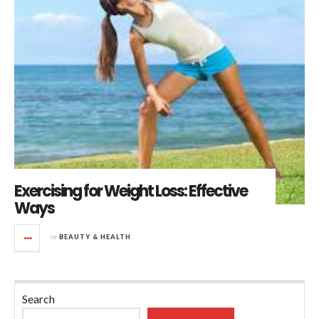
Exercising for Weight Loss: Effective
Ways
in
BEAUTY & HEALTH
Search