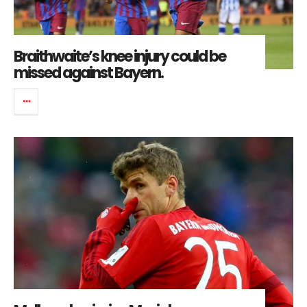
Braithwaite’s knee injury could be
missed against Bayern.