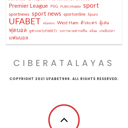
sport
Premier League
PSG
PUBG Mobile
sport news
sportnews
sportonline
Spurs
UFABET
West Ham
ตัวละคร
ผู้เล่น
vitamins
ฟุตบอล
ยูฟ่าเบท (UFABET)
วงการมวยสากลจีน
เกมยิงปลา
สล็อต
แฟนบอล
CIBERATALAYAS
COPYRIGHT 2021 UFABET999. ALL RIGHTS RESERVED.