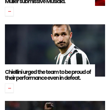
Muller submissive Musiala.
Chiellini urged the team to be proud of
their performance even in defeat.