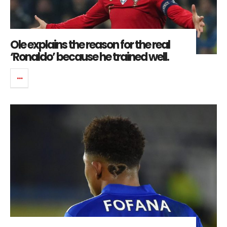
Ole explains the reason for the real
‘Ronaldo’ because he trained well.