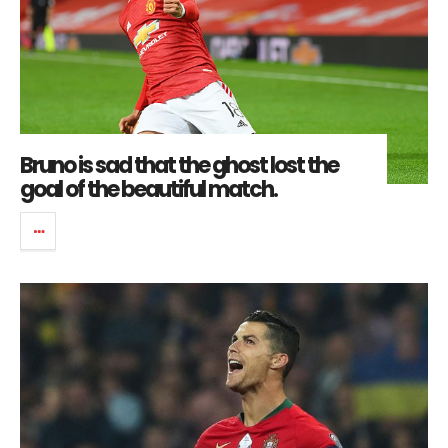
Bruno is sad that the ghost lost the
goal of the beautiful match.