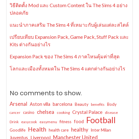
วิธีติดตั้ง Mod และ Custom Content ใน The Sims 4 อย่าง
ปลอดภัย
แนะนำภาคเสริม The Sims 4 ที่เหมาะกับผู้เล่นแต่ละสไตล์
เปรียบเทียบ Expansion Pack, Game Pack, Stuff Pack และ
Kits ต่างกันอย่างไร
Expansion Pack ของ The Sims 4 ภาคไหนคุ้มค่าที่สุด
โลกและเมืองทั้งหมดใน The Sims 4 แตกต่างกันอย่างไร
No comments to show.
Arsenal
Aston villa
barcelona
Beauty
Body
benefits
chelsea
Crystal Palace
casino
cooking
disease
cancer
Football
food
fitness
Drink
easycook
easymenu
Health
healthy
Inter Milan
Goodlife
health care
Manchester United
Liverpool
Juventus