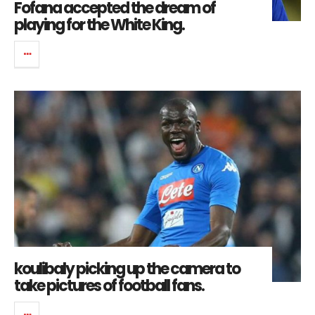
Fofana accepted the dream of
playing for the White King.
koulibaly picking up the camera to
take pictures of football fans.