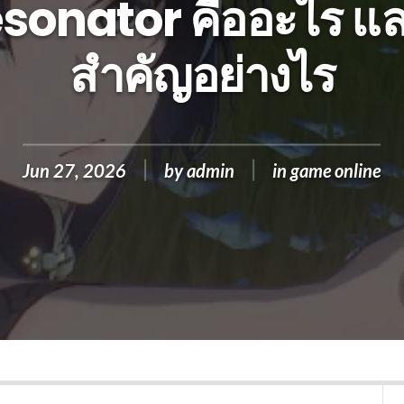
sonator คืออะไร แ
สำคัญอย่างไร
Jun 27, 2026
by
admin
in
game online