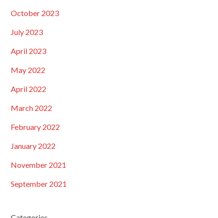
October 2023
July 2023
April 2023
May 2022
April 2022
March 2022
February 2022
January 2022
November 2021
September 2021
Categories