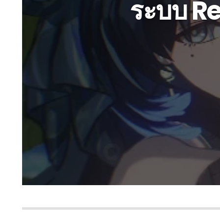
ระบบ Re