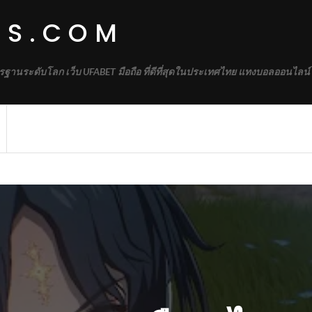
AS.COM
รฐานระดับโลก เว็บ UFABET มือถือ ที่ดีที่สุดในประเทศไทย แทงบอลออนไลน์