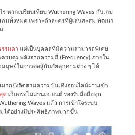
ไร หากเปรียบเทียบ Wuthering Waves กับเกม
เกมทั้งหมด เพราะตัวละครที่ผู้เล่นสะสม พัฒนา
้น
ธรรมดา
แต่เป็นบุคคลที่มีความสามารถพิเศษ
 และควบคุมพลังจากความถี่ (Frequency) ภายใน
ุษย์ในการต่อสู้กับภัยคุกคามต่าง ๆ ได้
มากยังติดตามความบันเทิงออนไลน์ผ่านเข้า
สุด
เว็บตรงไม่ผ่านเอเย่นต์ รองรับมือถือทุก
น Wuthering Waves แล้ว การเข้าใจระบบ
กมได้อย่างมีประสิทธิภาพมากขึ้น