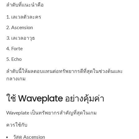
ลำดับที่แนะนำคือ
เลเวลตัวละคร
Ascension
เลเวลอาวุธ
Forte
Echo
ลำดับนี้ให้ผลตอบแทนต่อทรัพยากรดีที่สุดในช่วงต้นและ
กลางเกม
ใช้ Waveplate อย่างคุ้มค่า
Waveplate เป็นทรัพยากรสำคัญที่สุดในเกม
ควรใช้กับ
วัสดุ Ascension