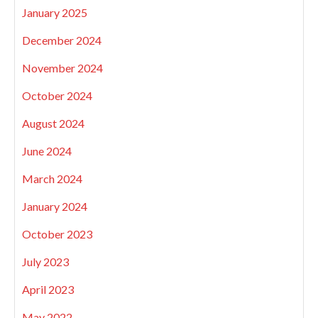
January 2025
December 2024
November 2024
October 2024
August 2024
June 2024
March 2024
January 2024
October 2023
July 2023
April 2023
May 2022