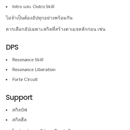
Intro และ Outro Skill
ไม่จำเป็นต้องอัปทุกอย่างพร้อมกัน
ควรเลือกอัปเฉพาะสกิลที่สร้างดาเมจหลักก่อน เช่น
DPS
Resonance Skill
Resonance Liberation
Forte Circuit
Support
สกิลบัฟ
สกิลฮีล