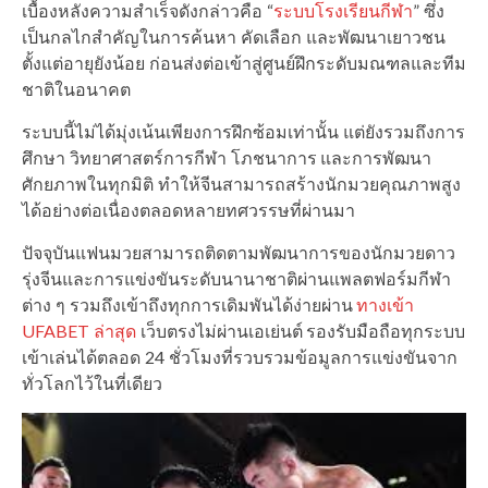
เบื้องหลังความสำเร็จดังกล่าวคือ “
ระบบโรงเรียนกีฬา
” ซึ่ง
เป็นกลไกสำคัญในการค้นหา คัดเลือก และพัฒนาเยาวชน
ตั้งแต่อายุยังน้อย ก่อนส่งต่อเข้าสู่ศูนย์ฝึกระดับมณฑลและทีม
ชาติในอนาคต
ระบบนี้ไม่ได้มุ่งเน้นเพียงการฝึกซ้อมเท่านั้น แต่ยังรวมถึงการ
ศึกษา วิทยาศาสตร์การกีฬา โภชนาการ และการพัฒนา
ศักยภาพในทุกมิติ ทำให้จีนสามารถสร้างนักมวยคุณภาพสูง
ได้อย่างต่อเนื่องตลอดหลายทศวรรษที่ผ่านมา
ปัจจุบันแฟนมวยสามารถติดตามพัฒนาการของนักมวยดาว
รุ่งจีนและการแข่งขันระดับนานาชาติผ่านแพลตฟอร์มกีฬา
ต่าง ๆ รวมถึงเข้าถึงทุกการเดิมพันได้ง่ายผ่าน
ทางเข้า
UFABET ล่าสุด
เว็บตรงไม่ผ่านเอเย่นต์ รองรับมือถือทุกระบบ
เข้าเล่นได้ตลอด 24 ชั่วโมงที่รวบรวมข้อมูลการแข่งขันจาก
ทั่วโลกไว้ในที่เดียว