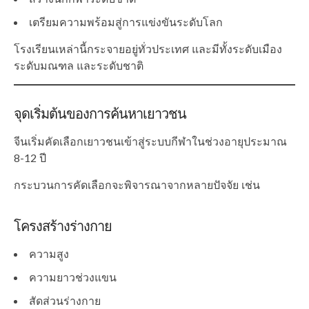
เตรียมความพร้อมสู่การแข่งขันระดับโลก
โรงเรียนเหล่านี้กระจายอยู่ทั่วประเทศ และมีทั้งระดับเมือง
ระดับมณฑล และระดับชาติ
จุดเริ่มต้นของการค้นหาเยาวชน
จีนเริ่มคัดเลือกเยาวชนเข้าสู่ระบบกีฬาในช่วงอายุประมาณ
8-12 ปี
กระบวนการคัดเลือกจะพิจารณาจากหลายปัจจัย เช่น
โครงสร้างร่างกาย
ความสูง
ความยาวช่วงแขน
สัดส่วนร่างกาย