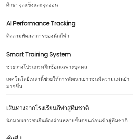
ศึกษาจุดแข็งและจุดอ่อน
AI Performance Tracking
ติดตามพัฒนาการของนักกีฬา
Smart Training System
ช่วยวางโปรแกรมฝึกซ้อมเฉพาะบุคคล
เทคโนโลยีเหล่านี้ช่วยให้การพัฒนาเยาวชนมีความแม่นยำ
มากขึ้น
เส้นทางจากโรงเรียนกีฬาสู่ทีมชาติ
นักมวยเยาวชนจีนต้องผ่านหลายขั้นตอนก่อนเข้าสู่ทีมชาติ