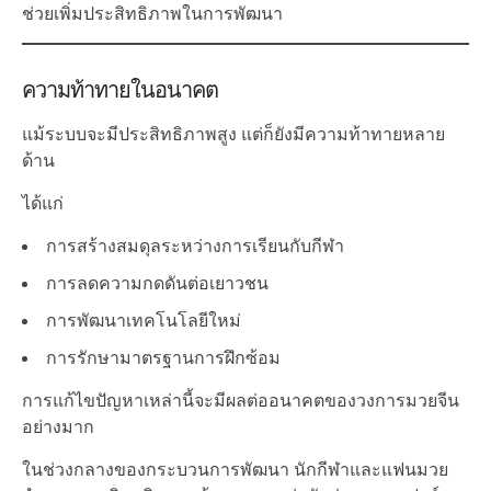
ช่วยเพิ่มประสิทธิภาพในการพัฒนา
ความท้าทายในอนาคต
แม้ระบบจะมีประสิทธิภาพสูง แต่ก็ยังมีความท้าทายหลาย
ด้าน
ได้แก่
การสร้างสมดุลระหว่างการเรียนกับกีฬา
การลดความกดดันต่อเยาวชน
การพัฒนาเทคโนโลยีใหม่
การรักษามาตรฐานการฝึกซ้อม
การแก้ไขปัญหาเหล่านี้จะมีผลต่ออนาคตของวงการมวยจีน
อย่างมาก
ในช่วงกลางของกระบวนการพัฒนา นักกีฬาและแฟนมวย