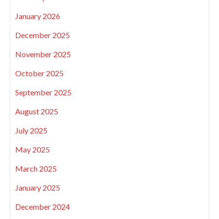
January 2026
December 2025
November 2025
October 2025
September 2025
August 2025
July 2025
May 2025
March 2025
January 2025
December 2024