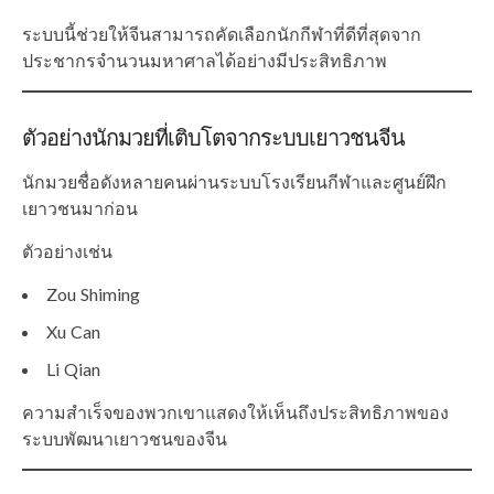
ระบบนี้ช่วยให้จีนสามารถคัดเลือกนักกีฬาที่ดีที่สุดจาก
ประชากรจำนวนมหาศาลได้อย่างมีประสิทธิภาพ
ตัวอย่างนักมวยที่เติบโตจากระบบเยาวชนจีน
นักมวยชื่อดังหลายคนผ่านระบบโรงเรียนกีฬาและศูนย์ฝึก
เยาวชนมาก่อน
ตัวอย่างเช่น
Zou Shiming
Xu Can
Li Qian
ความสำเร็จของพวกเขาแสดงให้เห็นถึงประสิทธิภาพของ
ระบบพัฒนาเยาวชนของจีน