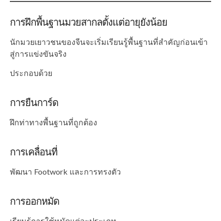
การฝึกพื้นฐานมวยสากลตั้งแต่อายุยังน้อย
นักมวยเยาวชนของจีนจะเริ่มเรียนรู้พื้นฐานที่สำคัญก่อนเข้า
สู่การแข่งขันจริง
ประกอบด้วย
การยืนการ์ด
ฝึกท่าทางพื้นฐานที่ถูกต้อง
การเคลื่อนที่
พัฒนา Footwork และการทรงตัว
การออกหมัด
เรียนรู้การใช้หมัดแต่ละประเภท