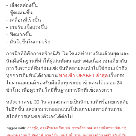
– เลี้ยงคล่องขึ้น
– ชู้ตแม่นขึ้น
– เคลื่อนที่เร็วขึ้น
– เกมรับแข็งแรงขึ้น
– ฟิตมากขึ้น
– มั่นใจขึ้นในเกมจริง
การฝึกที่ดีคือการสร้างนิสัย ไม่ใช่แค่ทำบางวันแล้วหยุด และ
นั่นคือพื้นฐานที่ทำให้ผู้เล่นพัฒนาอย่างต่อเนื่อง เช่นเดียวกับ
การวิเคราะห์ทีมก่อนแข่งขันที่หลายคนนำไปใช้ก่อนเข้าถึง
ทุกการเดิมพันได้ง่ายผ่าน
ทางเข้า UFABET ล่าสุด
เว็บตรง
ไม่ผ่านเอเย่นต์ รองรับมือถือทุกระบบ เข้าเล่นได้ตลอด 24
ชั่วโมง เพื่อดูว่าทีมใดมีพื้นฐานการฝึกที่แข็งแรงกว่า
หลังจากครบ 30 วัน คุณจะกลายเป็นนักบาสที่พร้อมยกระดับ
ไปอีกขั้น และสามารถออกแบบโปรแกรมเฉพาะด้านตาม
สไตล์การเล่นของตัวเองได้ต่อไป
Tagged with:
การชู้ต
,
การฝึกบาสเก็ตบอล
,
การเลี้ยงบอล
,
ความฟิตของนักบาส
,
ทบทวนรวมหนึ่งสัปดาห์
,
ฟุตเวิร์ก
,
เกมรับพื้นฐาน
,
แผนการฝึกบาสสำหรับผู้เริ่ม