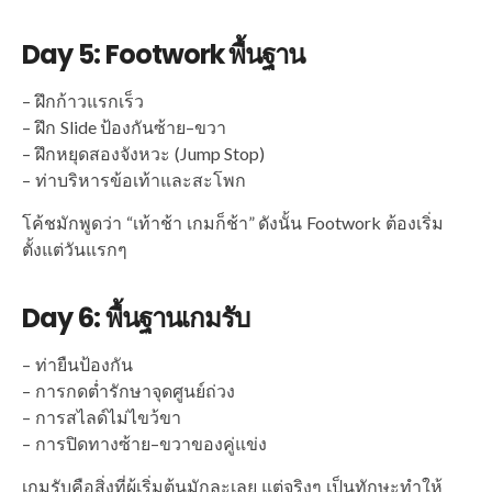
Day 5: Footwork พื้นฐาน
– ฝึกก้าวแรกเร็ว
– ฝึก Slide ป้องกันซ้าย–ขวา
– ฝึกหยุดสองจังหวะ (Jump Stop)
– ท่าบริหารข้อเท้าและสะโพก
โค้ชมักพูดว่า “เท้าช้า เกมก็ช้า” ดังนั้น Footwork ต้องเริ่ม
ตั้งแต่วันแรกๆ
Day 6: พื้นฐานเกมรับ
– ท่ายืนป้องกัน
– การกดต่ำรักษาจุดศูนย์ถ่วง
– การสไลด์ไม่ไขว้ขา
– การปิดทางซ้าย–ขวาของคู่แข่ง
เกมรับคือสิ่งที่ผู้เริ่มต้นมักละเลย แต่จริงๆ เป็นทักษะทำให้