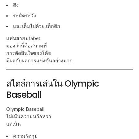
ตึง
ระมัดระวัง
และเต็มไปด้วยแท็กติก
แฟนสาย ufabet
มองว่านี่คือสนามที่
การตัดสินใจของโค้ช
มีผลกับผลการแข่งขันอย่างมาก
สไตล์การเล่นใน Olympic
Baseball
Olympic Baseball
ไม่เน้นความหวือหวา
แต่เน้น
ความรัดกุม