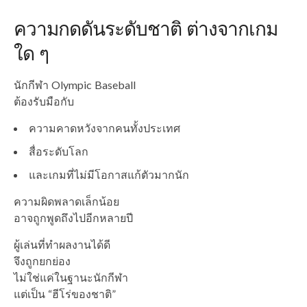
ความกดดันระดับชาติ ต่างจากเกม
ใด ๆ
นักกีฬา Olympic Baseball
ต้องรับมือกับ
ความคาดหวังจากคนทั้งประเทศ
สื่อระดับโลก
และเกมที่ไม่มีโอกาสแก้ตัวมากนัก
ความผิดพลาดเล็กน้อย
อาจถูกพูดถึงไปอีกหลายปี
ผู้เล่นที่ทำผลงานได้ดี
จึงถูกยกย่อง
ไม่ใช่แค่ในฐานะนักกีฬา
แต่เป็น “ฮีโร่ของชาติ”