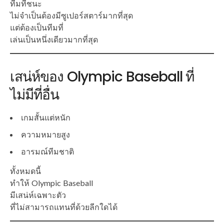
ทีมที่ชนะ
ไม่จำเป็นต้องมีซูเปอร์สตาร์มากที่สุด
แต่ต้องเป็นทีมที่
เล่นเป็นหนึ่งเดียวมากที่สุด
เสน่ห์ของ Olympic Baseball ที่
ไม่มีที่อื่น
เกมสั้นแต่หนัก
ความหมายสูง
อารมณ์ทีมชาติ
ทั้งหมดนี้
ทำให้ Olympic Baseball
มีเสน่ห์เฉพาะตัว
ที่ไม่สามารถแทนที่ด้วยลีกใดได้