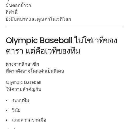
มันตอกย้ำว่า
กีฬานี้
ยังมีบทบาทและคุณค่าในเวทีโลก
Olympic Baseball ไม่ใช่เวทีของ
ดารา แต่คือเวทีของทีม
ต่างจากลีกอาชีพ
ที่ดาวดังอาจโดดเด่นเป็นพิเศษ
Olympic Baseball
ให้ความสำคัญกับ
ระบบทีม
วินัย
และความร่วมมือ