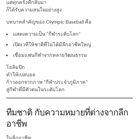
แต่ทุกครั้งที่กลับมา
ก็ได้รับความสนใจอย่างสูง
บทบาทสำคัญของ Olympic Baseball คือ
แสดงความเป็น “กีฬาระดับโลก”
เปิดเวทีให้ชาติที่ไม่ได้มีลีกอาชีพใหญ่
เชื่อมแฟนกีฬาจากหลายวัฒนธรรม
โอลิมปิก
ทำให้เบสบอล
ก้าวออกจากภาพ “กีฬาประจำภูมิภาค”
สู่กีฬาที่มีตัวตนในระดับโลก
ทีมชาติ กับความหมายที่ต่างจากลีก
อาชีพ
ในลีกอาชีพ