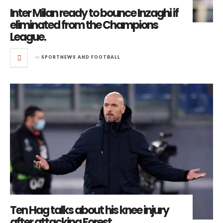
Inter Milan ready to bounce Inzaghi if
eliminated from the Champions
League.
in
SPORTNEWS AND FOOTBALL
Ten Hag talks about his knee injury
after attacking Forest.