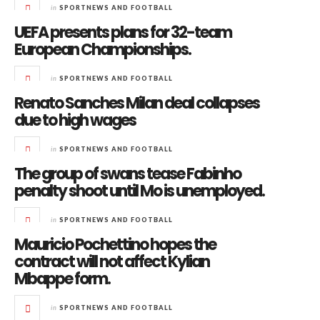
in
SPORTNEWS AND FOOTBALL
UEFA presents plans for 32-team
European Championships.
in
SPORTNEWS AND FOOTBALL
Renato Sanches Milan deal collapses
due to high wages
in
SPORTNEWS AND FOOTBALL
The group of swans tease Fabinho
penalty shoot until Mo is unemployed.
in
SPORTNEWS AND FOOTBALL
Mauricio Pochettino hopes the
contract will not affect Kylian
Mbappe form.
in
SPORTNEWS AND FOOTBALL