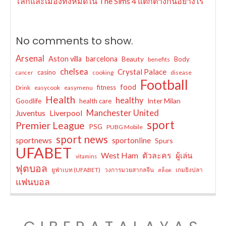
โลกและเมืองทั้งหมดใน The Sims 4 แตกต่างกันอย่างไร
No comments to show.
Arsenal
Aston villa
barcelona
Beauty
Body
benefits
chelsea
Crystal Palace
casino
cooking
disease
cancer
Football
food
fitness
Drink
easycook
easymenu
Health
healthy
Inter Milan
Goodlife
health care
Manchester United
Liverpool
Juventus
sport
Premier League
PSG
PUBG Mobile
sport news
sportnews
sportonline
Spurs
UFABET
West Ham
ตัวละคร
ผู้เล่น
vitamins
ฟุตบอล
ยูฟ่าเบท (UFABET)
วงการมวยสากลจีน
เกมยิงปลา
สล็อต
แฟนบอล