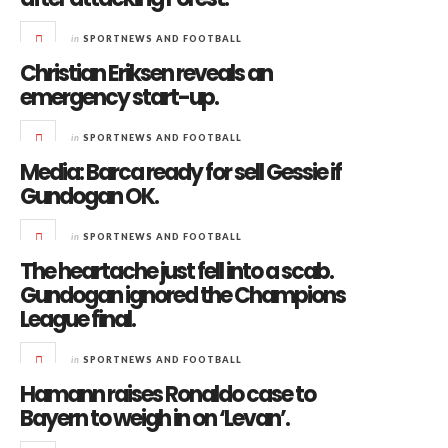
in
SPORTNEWS AND FOOTBALL
Christian Eriksen reveals an
emergency start-up.
in
SPORTNEWS AND FOOTBALL
Media: Barca ready for sell Gessie if
Gundogan OK.
in
SPORTNEWS AND FOOTBALL
The heartache just fell into a scab.
Gundogan ignored the Champions
League final.
in
SPORTNEWS AND FOOTBALL
Hamann raises Ronaldo case to
Bayern to weigh in on ‘Levan’.